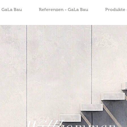
- GaLa Bau
Referenzen - GaLa Bau
Produkte 
Willkommen